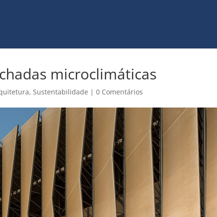
achadas microclimáticas
quitetura
,
Sustentabilidade
|
0 Comentários