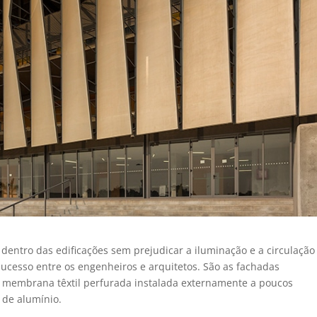
 dentro das edificações sem prejudicar a iluminação e a circulação
ucesso entre os engenheiros e arquitetos. São as fachadas
 membrana têxtil perfurada instalada externamente a poucos
 de alumínio.