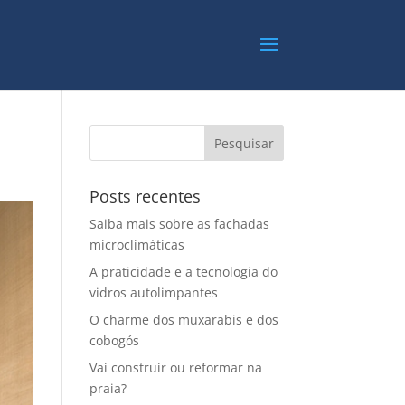
Posts recentes
Saiba mais sobre as fachadas
microclimáticas
A praticidade e a tecnologia do
vidros autolimpantes
O charme dos muxarabis e dos
cobogós
Vai construir ou reformar na
praia?